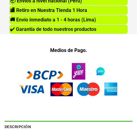
📦
Envios a nivel nacional (Perú)
🏬
Retiro en Nuestra Tienda 1 Hora
🚚
Envío inmediato a 1 - 4 horas (Lima)
✔️
Garantía de todo nuestros productos
Medios de Pago.
DESCRIPCIÓN