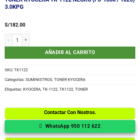
3.0KPG
S/
182.00
TONER KYOCERA TK-1122 NEGRO (FS-1060 / 1025) 3.0KPG cantida
AÑADIR AL CARRITO
SKU:
TK1122
Categorías:
SUMINISTROS
,
TONER KYOCERA
Etiquetas:
KYOCERA
,
TK-1122
,
TK1122
,
TONER
Contactar Con Nostros.
WhatsApp 950 112 622