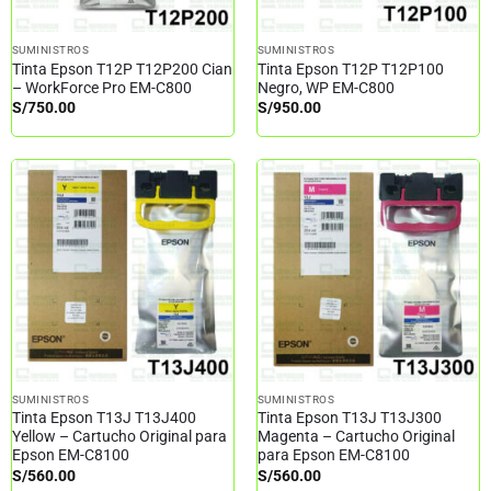
SUMINISTROS
SUMINISTROS
Tinta Epson T12P T12P200 Cian
Tinta Epson T12P T12P100
– WorkForce Pro EM-C800
Negro, WP EM-C800
S/
750.00
S/
950.00
SUMINISTROS
SUMINISTROS
Tinta Epson T13J T13J400
Tinta Epson T13J T13J300
Yellow – Cartucho Original para
Magenta – Cartucho Original
Epson EM-C8100
para Epson EM-C8100
S/
560.00
S/
560.00