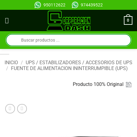
Saltar
950112622
974439522
al
contenido
0
Búsqueda
de
productos
INICIO
/
UPS / ESTABILIZADORES / ACCESORIOS DE UPS
/
FUENTE DE ALIMENTACION ININTERRUMPIBLE (UPS)
Producto 100% Original