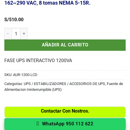
162~290 VAC, 8 tomas NEMA 5-15R.
S/
510.00
UPS Elise AUR-1200, interactivo, 1200VA, 600W, 162~290 VAC, 8 to
AÑADIR AL CARRITO
FASE UPS INTERACTIVO 1200VA
SKU:
AUR-1200-LCD
Categorías:
UPS / ESTABILIZADORES / ACCESORIOS DE UPS
,
Fuente de
Alimentacion Ininterrumpible (UPS)
Contactar Con Nostros.
WhatsApp 950 112 622