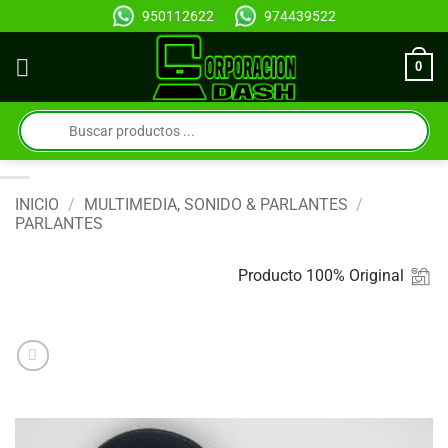
Saltar
950112622
974439522
al
contenido
0
Búsqueda
de
productos
INICIO
/
MULTIMEDIA, SONIDO & PARLANTES
/
PARLANTES
Producto 100% Original