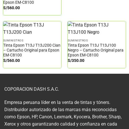
Epson EM-C8100
S/
560.00
SUMINISTROS
SUMINISTROS
Tinta Epson T13J T13J200 Cian
Tinta Epson T13J T13J100
– Cartucho Original para Epson
Negro – Cartucho Original para
EM-C8100
Epson EM-C8100
S/
560.00
S/
350.00
COPORACION DASH S.A.C.
Empresa peruana líder en la venta de tintas y tóners.
Distribuidor autorizado de las marcas más reconocidas
como Epson, HP, Canon, Lexmark, Kyocera, Brother, Sharp,
Xerox y otros garantizando calidad y confianza en cada