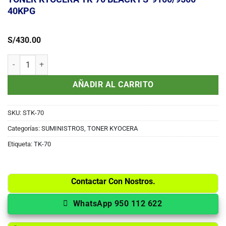
40KPG
S/
430.00
TONER KYOCERA TK-70 BLACK FS-9100/9500 40KPG cantidad
AÑADIR AL CARRITO
SKU:
STK-70
Categorías:
SUMINISTROS
,
TONER KYOCERA
Etiqueta:
TK-70
Contactar Con Nostros.
WhatsApp 950 112 622