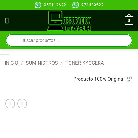
Saltar
950112622
974439522
al
contenido
0
Búsqueda
de
productos
INICIO
/
SUMINISTROS
/
TONER KYOCERA
Producto 100% Original