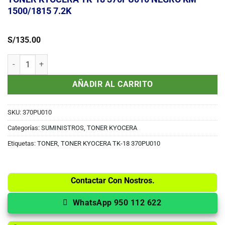
1500/1815 7.2K
S/
135.00
TONER KYOCERA TK-18 370PU010 NEGRO KM-1500/1815 7.2K cant
AÑADIR AL CARRITO
SKU:
370PU010
Categorías:
SUMINISTROS
,
TONER KYOCERA
Etiquetas:
TONER
,
TONER KYOCERA TK-18 370PU010
Contactar Con Nostros.
WhatsApp 950 112 622