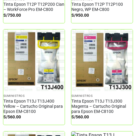
Tinta Epson T12P T12P200 Cian
Tinta Epson T12P T12P100
– WorkForce Pro EM-C800
Negro, WP EM-C800
S/
750.00
S/
950.00
SUMINISTROS
SUMINISTROS
Tinta Epson T13J T13J400
Tinta Epson T13J T13J300
Yellow – Cartucho Original para
Magenta – Cartucho Original
Epson EM-C8100
para Epson EM-C8100
S/
560.00
S/
560.00