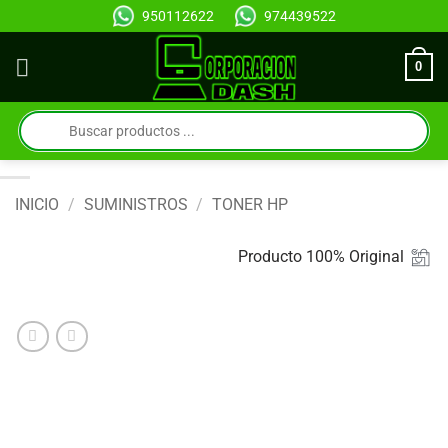
Saltar
950112622
974439522
al
contenido
0
Búsqueda
de
productos
INICIO
/
SUMINISTROS
/
TONER HP
Producto 100% Original