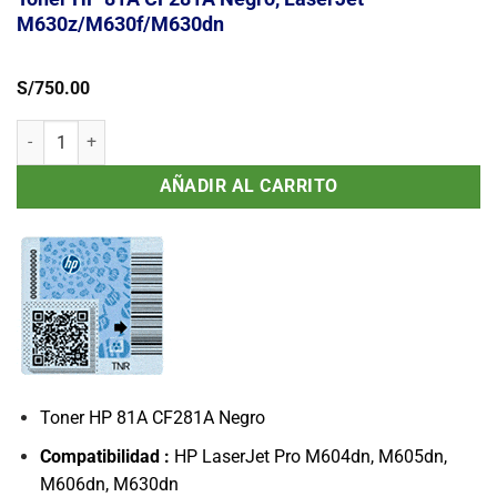
M630z/M630f/M630dn
S/
750.00
Toner HP 81A CF281A Negro, LaserJet M630z/M630f/M630dn canti
AÑADIR AL CARRITO
Toner HP 81A CF281A Negro
Compatibilidad :
HP LaserJet Pro M604dn, M605dn,
M606dn, M630dn