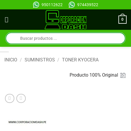
Saltar
950112622
974439522
al
contenido
0
Búsqueda
de
productos
INICIO
/
SUMINISTROS
/
TONER KYOCERA
Producto 100% Original