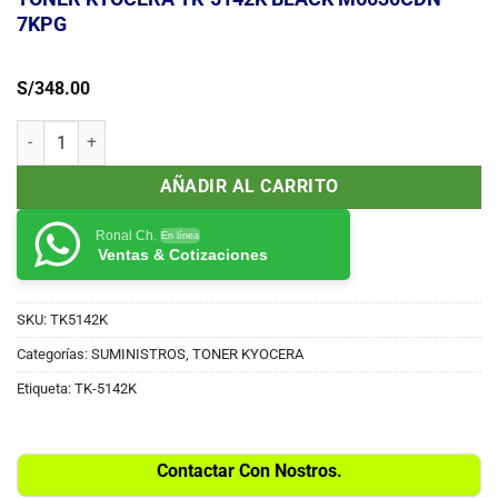
7KPG
S/
348.00
TONER KYOCERA TK-5142K BLACK M6030CDN 7KPG cantidad
AÑADIR AL CARRITO
Ronal Ch.
En línea
Ventas & Cotizaciones
SKU:
TK5142K
Categorías:
SUMINISTROS
,
TONER KYOCERA
Etiqueta:
TK-5142K
Contactar Con Nostros.