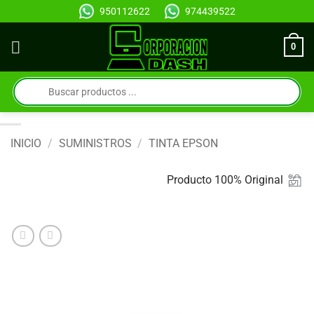
Saltar
950112622
974439522
al
contenido
0
Búsqueda
de
productos
INICIO
/
SUMINISTROS
/
TINTA EPSON
Producto 100% Original