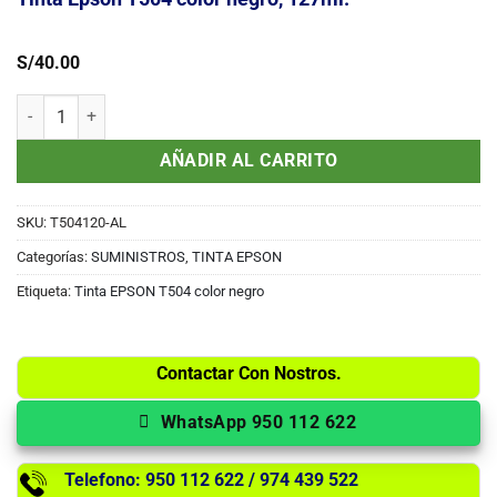
S/
40.00
Tinta Epson T504 color negro, 127ml. cantidad
AÑADIR AL CARRITO
SKU:
T504120-AL
Categorías:
SUMINISTROS
,
TINTA EPSON
Etiqueta:
Tinta EPSON T504 color negro
Contactar Con Nostros.
WhatsApp 950 112 622
Telefono: 950 112 622 / 974 439 522