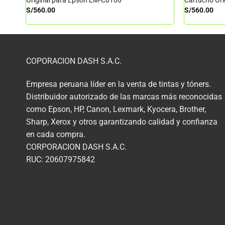
Original para Epson EM-C8100
Cartucho Or
S/
560.00
S/
560.00
COPORACION DASH S.A.C.
Empresa peruana líder en la venta de tintas y tóners.
Distribuidor autorizado de las marcas más reconocidas
como Epson, HP, Canon, Lexmark, Kyocera, Brother,
Sharp, Xerox y otros garantizando calidad y confianza
en cada compra.
CORPORACION DASH S.A.C.
RUC: 20607975842