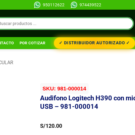
950112622
974439522
✓ DISTRIBUIDOR AUTORIZADO ✓
NTACTO
POR COTIZAR
CULAR
SKU:
981-000014
Audifono Logitech H390 con mi
USB – 981-000014
S/
120.00