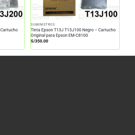
SUMINISTROS
 Cartucho
Tinta Epson T13J T13J100 Negro – Cartucho
Original para Epson EM-C8100
S/
350.00