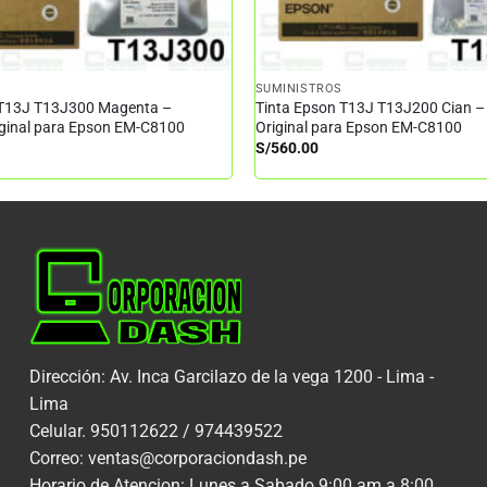
SUMINISTROS
 T13J T13J300 Magenta –
Tinta Epson T13J T13J200 Cian –
iginal para Epson EM-C8100
Original para Epson EM-C8100
S/
560.00
Dirección: Av. Inca Garcilazo de la vega 1200 - Lima -
Lima
Celular. 950112622 / 974439522
Correo: ventas@corporaciondash.pe
Horario de Atencion: Lunes a Sabado 9:00 am a 8:00