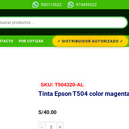
950112622
974439522
✓ DISTRIBUIDOR AUTORIZADO ✓
NTACTO
POR COTIZAR
SKU:
T504320-AL
Tinta Epson T504 color magenta
S/
40.00
Tinta Epson T504 color magenta, 70ml. cantidad