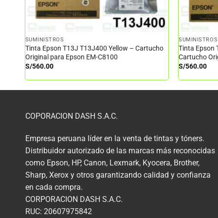
SUMINISTROS
SUMINISTROS
Tinta Epson T13J T13J400 Yellow – Cartucho
Tinta Epson
Original para Epson EM-C8100
Cartucho Or
S/
560.00
S/
560.00
COPORACION DASH S.A.C.
Empresa peruana líder en la venta de tintas y tóners.
Distribuidor autorizado de las marcas más reconocidas
como Epson, HP, Canon, Lexmark, Kyocera, Brother,
Sharp, Xerox y otros garantizando calidad y confianza
en cada compra.
CORPORACION DASH S.A.C.
RUC: 20607975842