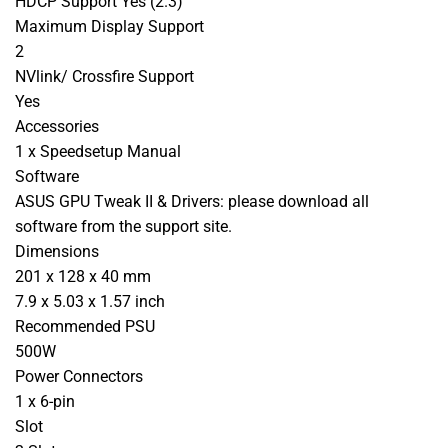
HDCP Support Yes (2.3)
Maximum Display Support
2
NVlink/ Crossfire Support
Yes
Accessories
1 x Speedsetup Manual
Software
ASUS GPU Tweak II & Drivers: please download all
software from the support site.
Dimensions
201 x 128 x 40 mm
7.9 x 5.03 x 1.57 inch
Recommended PSU
500W
Power Connectors
1 x 6-pin
Slot