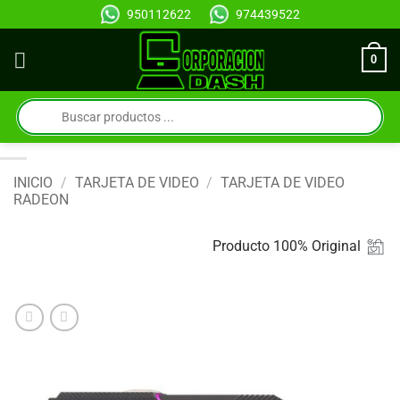
Saltar
950112622
974439522
al
contenido
0
Búsqueda
de
productos
INICIO
/
TARJETA DE VIDEO
/
TARJETA DE VIDEO
RADEON
Producto 100% Original