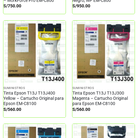
– WorkForce Pro EM-C800
Negro, WP EM-C800
S/
750.00
S/
950.00
SUMINISTROS
SUMINISTROS
Tinta Epson T13J T13J400
Tinta Epson T13J T13J300
Yellow – Cartucho Original para
Magenta – Cartucho Original
Epson EM-C8100
para Epson EM-C8100
S/
560.00
S/
560.00