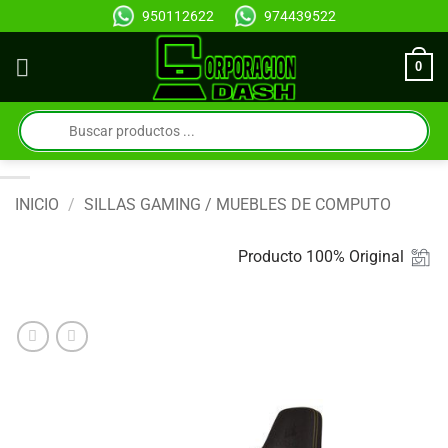
Saltar
950112622
974439522
al
contenido
0
Búsqueda
de
productos
INICIO
/
SILLAS GAMING / MUEBLES DE COMPUTO
Producto 100% Original