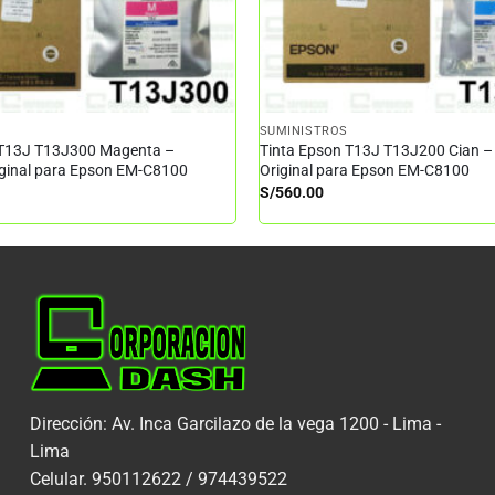
SUMINISTROS
 T13J T13J300 Magenta –
Tinta Epson T13J T13J200 Cian –
iginal para Epson EM-C8100
Original para Epson EM-C8100
S/
560.00
Dirección: Av. Inca Garcilazo de la vega 1200 - Lima -
Lima
Celular. 950112622 / 974439522