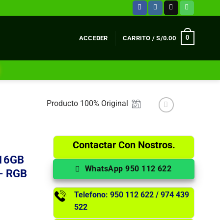
0
ACCEDER
CARRITO /
S/
0.00
Producto 100% Original
Contactar Con Nostros.
 16GB
WhatsApp 950 112 622
D- RGB
Telefono: 950 112 622 / 974 439
522