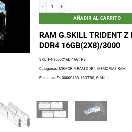
Memoria G.Skill Trident Z royal 16GB (8GB x 2),
AÑADIR AL CARRITO
RAM G.SKILL TRIDENT Z
DDR4 16GB(2X8)/3000
SKU:
F4-3000C16D-16GTRS
Categorías:
MEMORIA RAM DDR4
,
MEMORIAS RAM
Etiquetas:
F4-3000C16D-16GTRS
,
G.AKILL