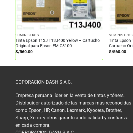
SUMINISTROS
SUMINISTROS
Tinta Epson T13J T13J400 Yellow – Cartucho
Tinta Epson
Original para Epson EM-C8100
Cartucho Or
S/
560.00
S/
560.00
COPORACION DASH S.A.C.
Empresa peruana líder en la venta de tintas y tóners.
Distribuidor autorizado de las marcas más reconocidas
como Epson, HP, Canon, Lexmark, Kyocera, Brother,
Sharp, Xerox y otros garantizando calidad y confianza
en cada compra.
CORPORACION DASH S.A.C.