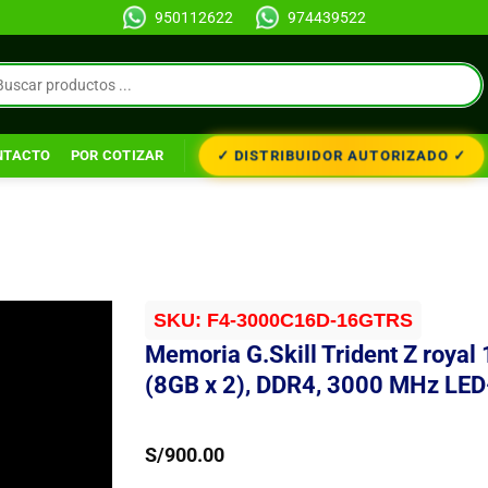
950112622
974439522
✓ DISTRIBUIDOR AUTORIZADO ✓
NTACTO
POR COTIZAR
SKU:
F4-3000C16D-16GTRS
Memoria G.Skill Trident Z royal
(8GB x 2), DDR4, 3000 MHz LE
S/
900.00