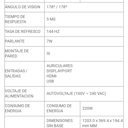
ÁNGULO DE VISION
178º / 178º
TIEMPO DE
5 MS
RESPUESTA
TASA DE REFRESCO
144 HZ
PARLANTE
7W
MONTAJE DE
SI
PARED
AURICULARES
ENTRADAS /
DISPLAYPORT
SALIDAS
HDMI
USB
VOLTAJE DE
AUTOVOLTAJE (100V ~ 240 VAC)
ALIMENTACION
CONSUMO DE
CONSUMO DE
220W
ENERGIA
ENERGIA
DIMENSIONES
1203.0 x 369.4 x 194.4
SIN BASE
mm MM