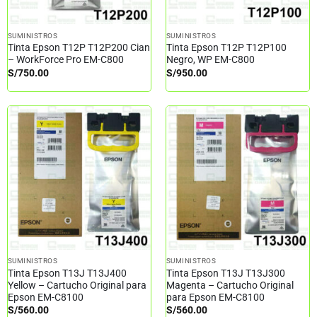
SUMINISTROS
SUMINISTROS
Tinta Epson T12P T12P200 Cian
Tinta Epson T12P T12P100
– WorkForce Pro EM-C800
Negro, WP EM-C800
S/
750.00
S/
950.00
SUMINISTROS
SUMINISTROS
Tinta Epson T13J T13J400
Tinta Epson T13J T13J300
Yellow – Cartucho Original para
Magenta – Cartucho Original
Epson EM-C8100
para Epson EM-C8100
S/
560.00
S/
560.00