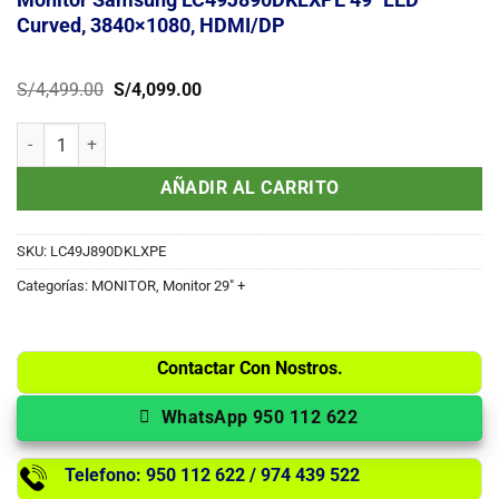
Curved, 3840×1080, HDMI/DP
El
El
S/
4,499.00
S/
4,099.00
precio
precio
original
actual
Monitor Samsung LC49J890DKLXPE 49" LED Curved, 3840x1080, HD
era:
es:
S/4,499.00.
S/4,099.00.
AÑADIR AL CARRITO
SKU:
LC49J890DKLXPE
Categorías:
MONITOR
,
Monitor 29" +
Contactar Con Nostros.
WhatsApp 950 112 622
Telefono: 950 112 622 / 974 439 522