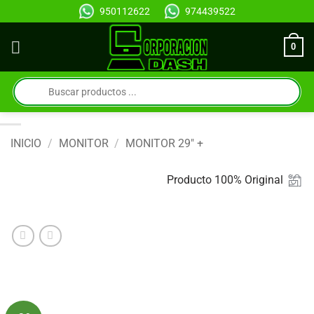
Saltar
950112622
974439522
al
contenido
0
Búsqueda
de
productos
INICIO
/
MONITOR
/
MONITOR 29" +
Producto 100% Original