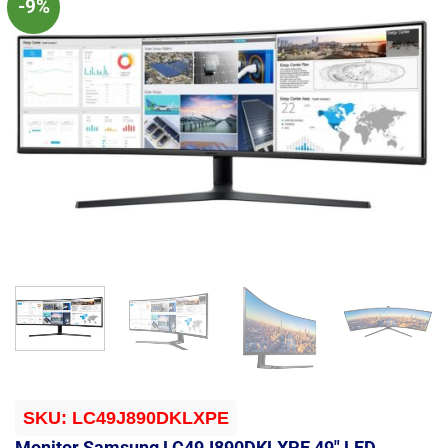
-9%
SKU:
LC49J890DKLXPE
Monitor Samsung LC49J890DKLXPE 49″ LED