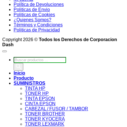
Política de Devoluciones
Politicas de Envio
Politicas de Cookies
¿Quienes Somos?
Términos y Condiciones
Politicas de Privacidad
Copyright 2026 ©
Todos los Derechos de Corporacion
Dash
Búsqueda
de
productos
Inicio
Producto
SUMINISTROS
TINTA HP
TONER HP
TINTA EPSON
CINTA EPSON
CABEZAL / FUSOR / TAMBOR
TONER BROTHER
TONER KYOCERA
TONER LEXMARK