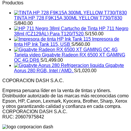
Productos
TINTA HP 728 F9K15A 300ML YELLOW T730/T830
S/
840.00
Cartucho de Tinta HP 711 Negro
38ml (CZ129AL) Para T120/T520
S/
150.00
Impresora de
tinta HP Ink Tank 115, USB
S/
560.00
Tarjeta video Gigabyte Radeon RX 6500 XT GAMING
OC 4G DR6
S/
1,499.00
Refrigeracion liquida Gigabyte
Aorus 280 RGB, Intel / AMD.
S/
1,020.00
COPORACION DASH S.A.C.
Empresa peruana líder en la venta de tintas y tóners.
Distribuidor autorizado de las marcas más reconocidas como
Epson, HP, Canon, Lexmark, Kyocera, Brother, Sharp, Xerox
y otros garantizando calidad y confianza en cada compra.
CORPORACION DASH S.A.C.
RUC: 20607975842