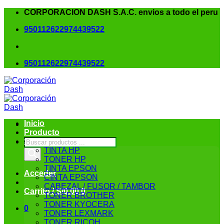
Saltar
CORPORACION DASH S.A.C. envios a todo el peru
al
950112622
974439522
contenido
950112622
974439522
Inicio
Producto
Búsqueda
SUMINISTROS
de
TINTA HP
productos
TONER HP
TINTA EPSON
Acceder
CINTA EPSON
CABEZAL / FUSOR / TAMBOR
Carrito /
S/
0.00
0
TONER BROTHER
TONER KYOCERA
0
TONER LEXMARK
TONER RICOH