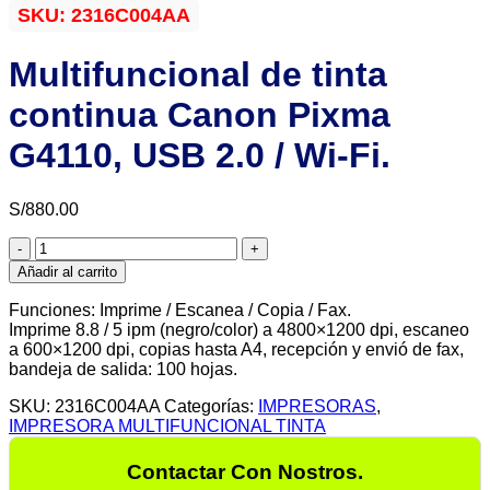
SKU:
2316C004AA
Multifuncional de tinta
continua Canon Pixma
G4110, USB 2.0 / Wi-Fi.
S/
880.00
Multifuncional
de
Añadir al carrito
tinta
continua
Funciones: Imprime / Escanea / Copia / Fax.
Canon
Imprime 8.8 / 5 ipm (negro/color) a 4800×1200 dpi, escaneo
Pixma
a 600×1200 dpi, copias hasta A4, recepción y envió de fax,
G4110,
bandeja de salida: 100 hojas.
USB
2.0
SKU:
2316C004AA
Categorías:
IMPRESORAS
,
/
IMPRESORA MULTIFUNCIONAL TINTA
Wi-
Fi.
Contactar Con Nostros.
cantidad