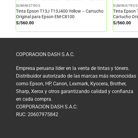
SUMINISTROS
SUMINISTROS
Tinta Epson T13J T13J400 Yellow – Cartucho
Tinta Epson
Original para Epson EM-C8100
Cartucho Or
S/
560.00
S/
560.00
COPORACION DASH S.A.C.
Empresa peruana líder en la venta de tintas y tóners.
Distribuidor autorizado de las marcas más reconocidas
como Epson, HP, Canon, Lexmark, Kyocera, Brother,
Sharp, Xerox y otros garantizando calidad y confianza
en cada compra.
CORPORACION DASH S.A.C.
RUC: 20607975842