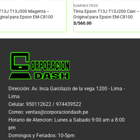
SUMINISTROS
 T13J T13J300 Magenta –
Tinta Epson T13J T13J200 Cian –
iginal para Epson EM-C8100
Original para Epson EM-C8100
S/
560.00
Dirección: Av. Inca Garcilazo de la vega 1200 - Lima -
Lima
Celular. 950112622 / 974439522
Correo: ventas@corporaciondash.pe
Horario de Atencion: Lunes a Sabado 9:00 am a 8:00
pm
Domingos y Feriados: 10-5pm