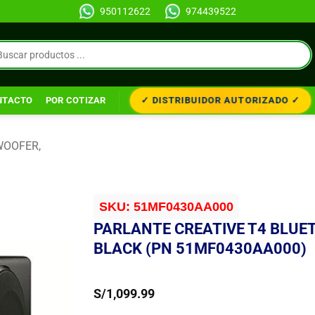
950112622
974439522
✓ DISTRIBUIDOR AUTORIZADO ✓
NTACTO
POR COTIZAR
OOFER,
SKU:
51MF0430AA000
PARLANTE CREATIVE T4 BLUE
BLACK (PN 51MF0430AA000)
S/
1,099.99