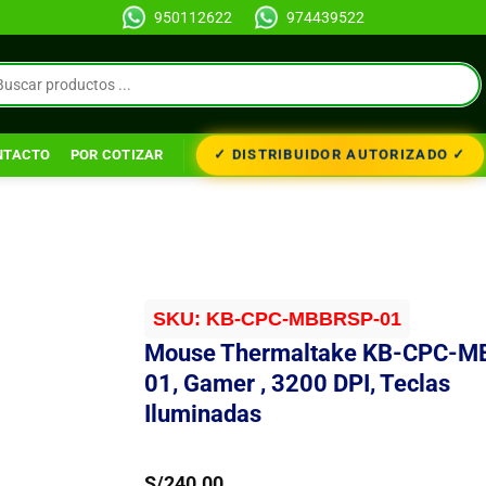
950112622
974439522
✓ DISTRIBUIDOR AUTORIZADO ✓
NTACTO
POR COTIZAR
SKU:
KB-CPC-MBBRSP-01
Mouse Thermaltake KB-CPC-M
01, Gamer , 3200 DPI, Teclas
Iluminadas
S/
240.00