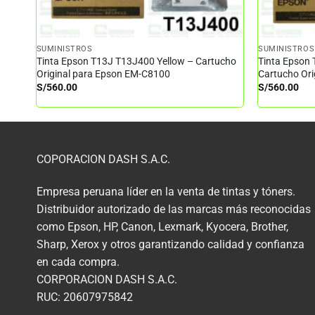
SUMINISTROS
SUMINISTROS
Tinta Epson T13J T13J400 Yellow – Cartucho
Tinta Epson
Original para Epson EM-C8100
Cartucho Or
S/
560.00
S/
560.00
COPORACION DASH S.A.C.
Empresa peruana líder en la venta de tintas y tóners.
Distribuidor autorizado de las marcas más reconocidas
como Epson, HP, Canon, Lexmark, Kyocera, Brother,
Sharp, Xerox y otros garantizando calidad y confianza
en cada compra.
CORPORACION DASH S.A.C.
RUC: 20607975842