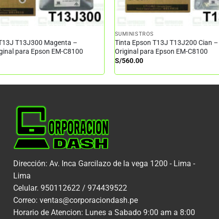
SUMINISTROS
 T13J T13J300 Magenta –
Tinta Epson T13J T13J200 Cian –
iginal para Epson EM-C8100
Original para Epson EM-C8100
S/
560.00
Dirección: Av. Inca Garcilazo de la vega 1200 - Lima -
Lima
Celular. 950112622 / 974439522
Correo: ventas@corporaciondash.pe
Horario de Atencion: Lunes a Sabado 9:00 am a 8:00