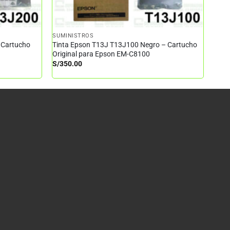
SUMINISTROS
 Cartucho
Tinta Epson T13J T13J100 Negro – Cartucho
Original para Epson EM-C8100
S/
350.00