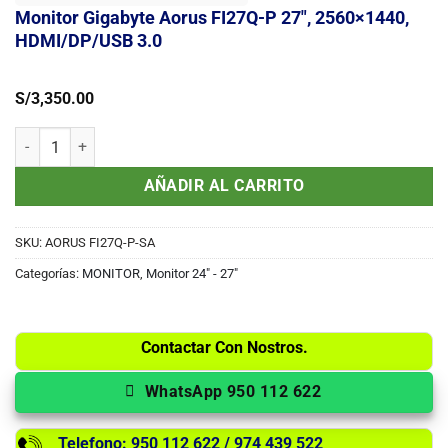
Monitor Gigabyte Aorus FI27Q-P 27″, 2560×1440,
HDMI/DP/USB 3.0
S/
3,350.00
Monitor Gigabyte Aorus FI27Q-P 27", 2560x1440, HDMI/DP/USB 3.0 
AÑADIR AL CARRITO
SKU:
AORUS FI27Q-P-SA
Categorías:
MONITOR
,
Monitor 24" - 27"
Contactar Con Nostros.
WhatsApp 950 112 622
Telefono: 950 112 622 / 974 439 522