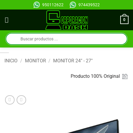
Saltar
950112622
974439522
al
contenido
0
Búsqueda
de
productos
INICIO
/
MONITOR
/
MONITOR 24" - 27"
Producto 100% Original