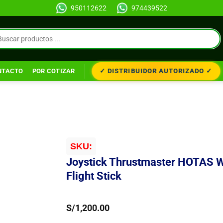
950112622
974439522
✓ DISTRIBUIDOR AUTORIZADO ✓
NTACTO
POR COTIZAR
SKU:
Joystick Thrustmaster HOTAS 
Flight Stick
S/
1,200.00