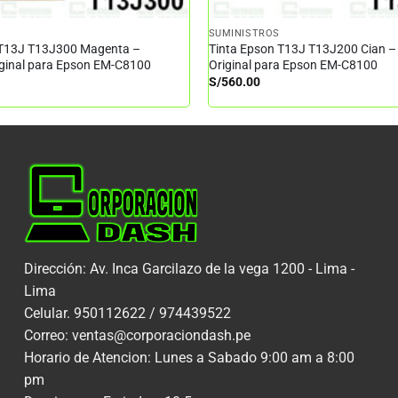
SUMINISTROS
 T13J T13J300 Magenta –
Tinta Epson T13J T13J200 Cian –
iginal para Epson EM-C8100
Original para Epson EM-C8100
S/
560.00
Dirección: Av. Inca Garcilazo de la vega 1200 - Lima -
Lima
Celular. 950112622 / 974439522
Correo: ventas@corporaciondash.pe
Horario de Atencion: Lunes a Sabado 9:00 am a 8:00
pm