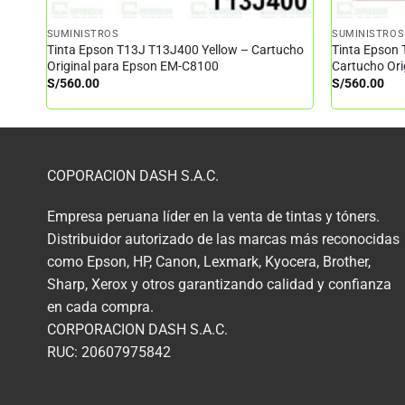
SUMINISTROS
SUMINISTROS
Tinta Epson T13J T13J400 Yellow – Cartucho
Tinta Epson
Original para Epson EM-C8100
Cartucho Or
S/
560.00
S/
560.00
COPORACION DASH S.A.C.
Empresa peruana líder en la venta de tintas y tóners.
Distribuidor autorizado de las marcas más reconocidas
como Epson, HP, Canon, Lexmark, Kyocera, Brother,
Sharp, Xerox y otros garantizando calidad y confianza
en cada compra.
CORPORACION DASH S.A.C.
RUC: 20607975842