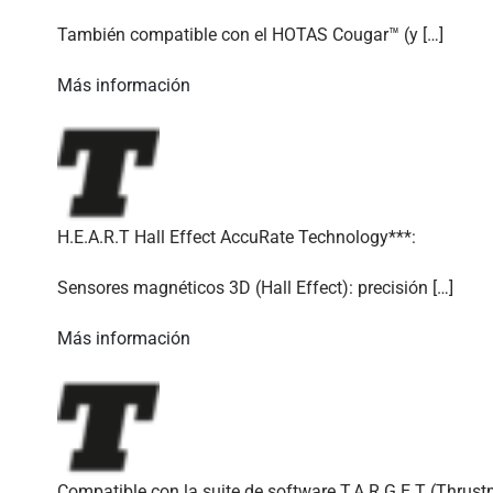
También compatible con el HOTAS Cougar™ (y […]
Más información
H.E.A.R.T Hall Effect AccuRate Technology***:
Sensores magnéticos 3D (Hall Effect): precisión […]
Más información
Compatible con la suite de software T.A.R.G.E.T (Thru