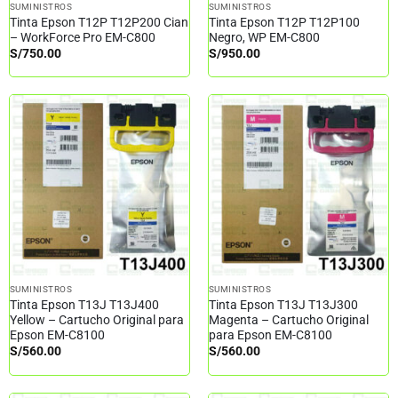
SUMINISTROS
SUMINISTROS
Tinta Epson T12P T12P200 Cian
Tinta Epson T12P T12P100
– WorkForce Pro EM-C800
Negro, WP EM-C800
S/
750.00
S/
950.00
SUMINISTROS
SUMINISTROS
Tinta Epson T13J T13J400
Tinta Epson T13J T13J300
Yellow – Cartucho Original para
Magenta – Cartucho Original
Epson EM-C8100
para Epson EM-C8100
S/
560.00
S/
560.00