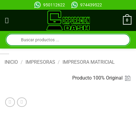
Saltar
950112622
974439522
al
contenido
0
Búsqueda
de
productos
INICIO
/
IMPRESORAS
/
IMPRESORA MATRICIAL
Producto 100% Original