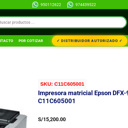
950112622
974439522
✓ DISTRIBUIDOR AUTORIZADO ✓
NTACTO
POR COTIZAR
SKU:
C11C605001
Impresora matricial Epson DFX
C11C605001
S/
15,200.00