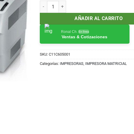
Impresora matricial Epson DFX-9000 C11C605001
AÑADIR AL CARRITO
Ronal Ch.
En línea
Ventas & Cotizaciones
SKU:
C11C605001
Categorías:
IMPRESORAS
,
IMPRESORA MATRICIAL