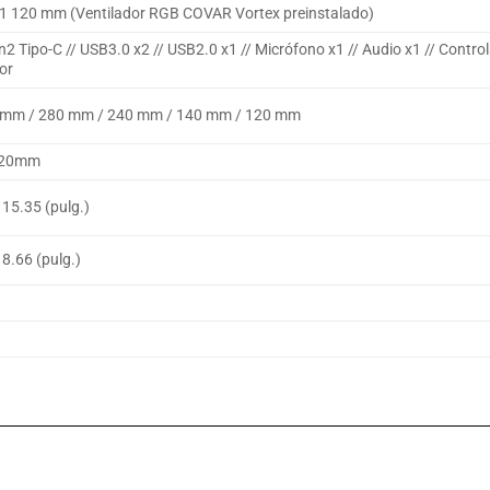
 x1 120 mm (Ventilador RGB COVAR Vortex preinstalado)
2 Tipo-C // USB3.0 x2 // USB2.0 x1 // Micrófono x1 // Audio x1 // Contro
dor
 mm / 280 mm / 240 mm / 140 mm / 120 mm
 120mm
15.35 (pulg.)
8.66 (pulg.)