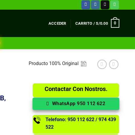
0
ACCEDER
CARRITO /
S/
0.00
Producto 100% Original
Contactar Con Nostros.
B,
WhatsApp 950 112 622
Telefono: 950 112 622 / 974 439
522