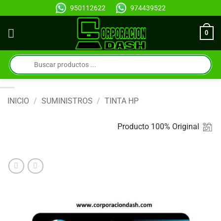
Saltar
950112622
974439522
al
contenido
0
Búsqueda
de
productos
INICIO
/
SUMINISTROS
/
TINTA HP
Producto 100% Original