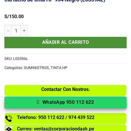
S/
150.00
Cartucho de tinta HP 954 Negro (L0S59AL) cantidad
AÑADIR AL CARRITO
SKU:
L0S59AL
Categorías:
SUMINISTROS
,
TINTA HP
Contactar Con Nostros.
WhatsApp 950 112 622
Telefono: 950 112 622 / 974 439 522
Correo: ventas@corporaciondash.pe