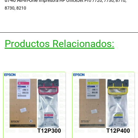
8740 All-in-One
Impresora HP OfficeJet Pro 7720, 7730, 8710,
8730, 8210
Productos Relacionados: