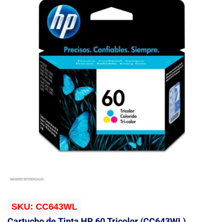
SKU:
CC643WL
Cartucho de Tinta HP 60 Tricolor (CC643WL)