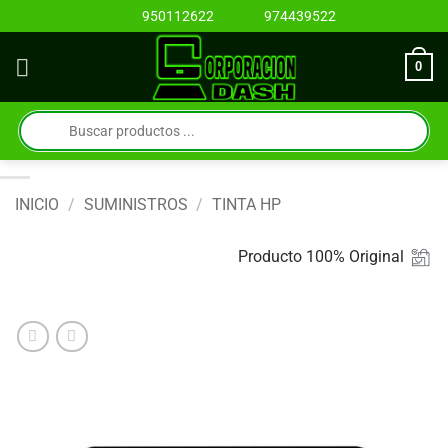
Saltar
950112622
974439522
al
contenido
0
Búsqueda
de
productos
INICIO
/
SUMINISTROS
/
TINTA HP
Producto 100% Original