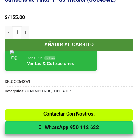
S/
155.00
Cartucho de Tinta HP 60 Tricolor (CC643WL) cantidad
AÑADIR AL CARRITO
Ronal Ch.
En línea
Ventas & Cotizaciones
SKU:
CC643WL
Categorías:
SUMINISTROS
,
TINTA HP
Contactar Con Nostros.
WhatsApp 950 112 622