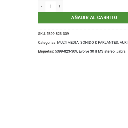
Auricular Jabra Evolve 30 II MS stereo - Auricular
AÑADIR AL CARRITO
SKU:
5399-823-309
Categorías:
MULTIMEDIA, SONIDO & PARLANTES
,
AUR
Etiquetas:
5399-823-309
,
Evolve 30 II MS stereo
,
Jabra