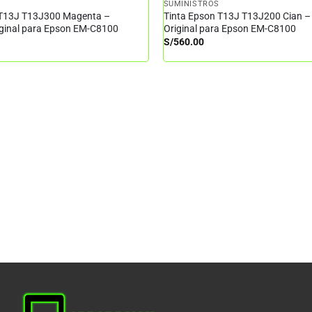
SUMINISTROS
 T13J T13J300 Magenta –
Tinta Epson T13J T13J200 Cian –
iginal para Epson EM-C8100
Original para Epson EM-C8100
S/
560.00