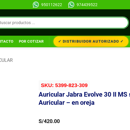
950112622
974439522
✓ DISTRIBUIDOR AUTORIZADO ✓
NTACTO
POR COTIZAR
CULAR
SKU:
5399-823-309
Auricular Jabra Evolve 30 II MS 
Auricular – en oreja
S/
420.00