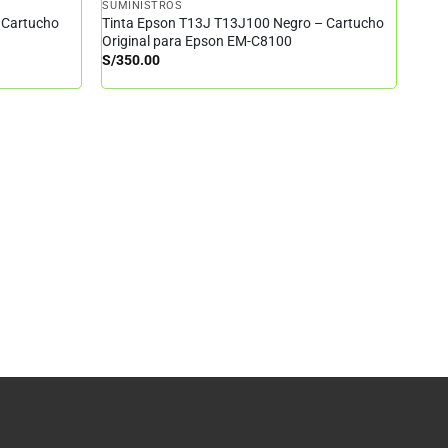
SUMINISTROS
 Cartucho
Tinta Epson T13J T13J100 Negro – Cartucho
Original para Epson EM-C8100
S/
350.00