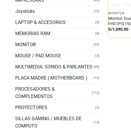
IMPRESORAS
(49)
Joysticks
(10)
MONITOR
Monitor Tou
LAPTOP & ACCESORIOS
(3)
FHD IPS(19
S/
1,390.00
MEMORIAS RAM
(4)
MONITOR
(57)
MOUSE / PAD MOUSE
(3)
MULTIMEDIA, SONIDO & PARLANTES
(45)
PLACA MADRE ( MOTHERBOARD )
(13)
PROCESADORES &
(112)
COMPLEMENTOS
PROYECTORES
(2)
SILLAS GAMING / MUEBLES DE
(15)
COMPUTO