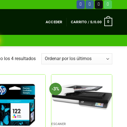
0
ACCEDER
CARRITO /
S/
0.00
Ordenado
 los 4 resultados
por
los
últimos
-3%
ESCANER