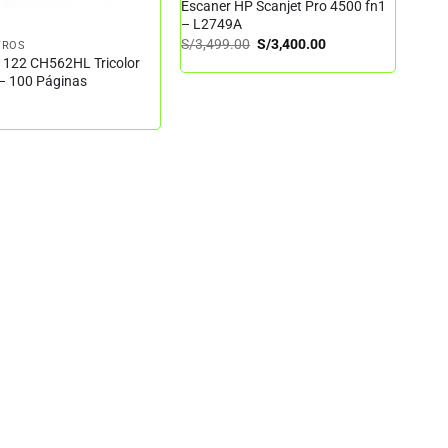
Escaner HP Scanjet Pro 4500 fn1
– L2749A
El
El
S/
3,499.00
S/
3,400.00
TROS
precio
precio
 122 CH562HL Tricolor
original
actual
 – 100 Páginas
era:
es:
S/3,499.00.
S/3,400.00.