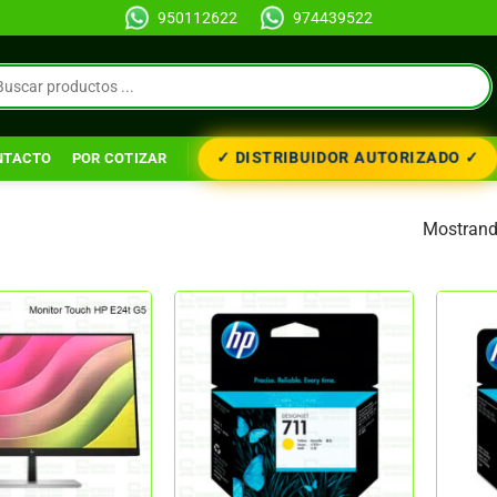
950112622
974439522
✓ DISTRIBUIDOR AUTORIZADO ✓
NTACTO
POR COTIZAR
Mostrando