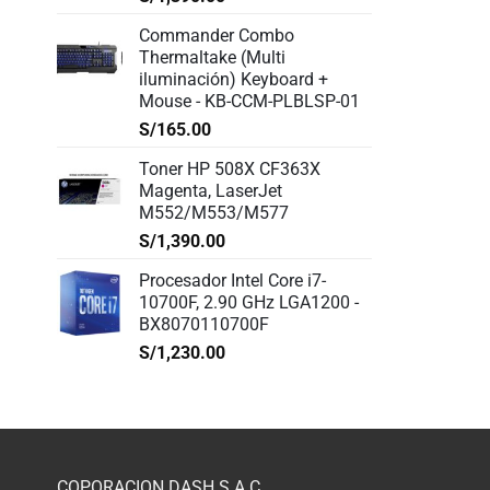
Commander Combo
Thermaltake (Multi
iluminación) Keyboard +
Mouse - KB-CCM-PLBLSP-01
S/
165.00
Toner HP 508X CF363X
Magenta, LaserJet
M552/M553/M577
S/
1,390.00
Procesador Intel Core i7-
10700F, 2.90 GHz LGA1200 -
BX8070110700F
S/
1,230.00
COPORACION DASH S.A.C.