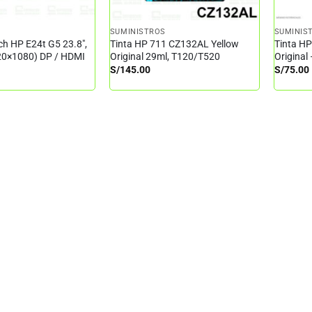
SUMINISTROS
SUMINIS
ch HP E24t G5 23.8″,
Tinta HP 711 CZ132AL Yellow
Tinta HP
20×1080) DP / HDMI
Original 29ml, T120/T520
Original
S/
145.00
S/
75.00