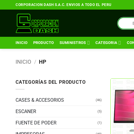
Saltar
CORPORACION DASH S.A.C. ENVIOS A TODO EL PERU
al
contenido
Búsqueda
de
productos
INICIO
PRODUCTO
SUMINISTROS
CATEGORIA
CO
INICIO
/
HP
CATEGORÍAS DEL PRODUCTO
CASES & ACCESORIOS
(46)
ESCANER
(5)
FUENTE DE PODER
(1)