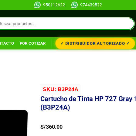
950112622
974439522
✓ DISTRIBUIDOR AUTORIZADO ✓
NTACTO
POR COTIZAR
SKU:
B3P24A
Cartucho de Tinta HP 727 Gray
(B3P24A)
S/
360.00