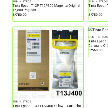
SUMINISTROS
SUMINISTROS
Tinta Epson T12P T12P300 Magenta Original
Tinta Epson 
16,500 Páginas
C800
S/
750.00
S/
750.00
SUMINISTROS
Tinta Epson
Cartucho Or
S/
560.00
SUMINISTROS
Tinta Epson T13J T13J400 Yellow – Cartucho