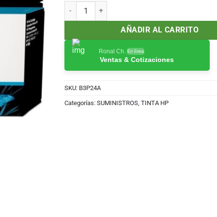
Cartucho de Tinta HP 727 Gray 130ml (B3P24A) c
AÑADIR AL CARRITO
Ronal Ch.
En línea
Ventas & Cotizaciones
SKU:
B3P24A
Categorías:
SUMINISTROS
,
TINTA HP