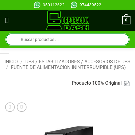
Saltar
950112622
974439522
al
contenido
0
Búsqueda
de
productos
INICIO
/
UPS / ESTABILIZADORES / ACCESORIOS DE UPS
/
FUENTE DE ALIMENTACION ININTERRUMPIBLE (UPS)
Producto 100% Original