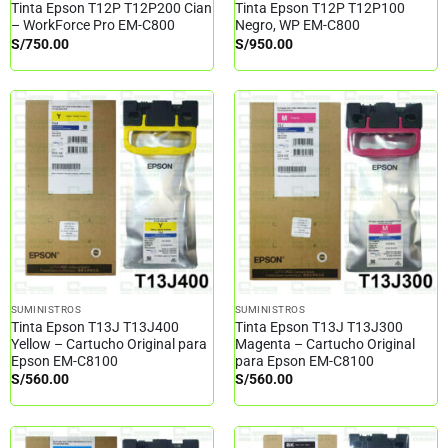
Tinta Epson T12P T12P200 Cian
Tinta Epson T12P T12P100
– WorkForce Pro EM-C800
Negro, WP EM-C800
S/
750.00
S/
950.00
SUMINISTROS
SUMINISTROS
Tinta Epson T13J T13J400
Tinta Epson T13J T13J300
Yellow – Cartucho Original para
Magenta – Cartucho Original
Epson EM-C8100
para Epson EM-C8100
S/
560.00
S/
560.00