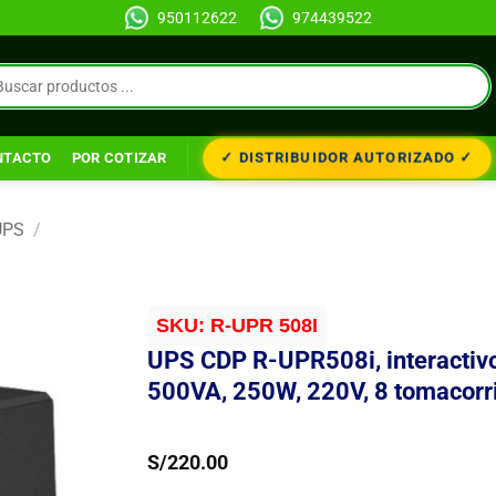
950112622
974439522
✓ DISTRIBUIDOR AUTORIZADO ✓
NTACTO
POR COTIZAR
UPS
/
SKU:
R-UPR 508I
UPS CDP R-UPR508i, interactivo
500VA, 250W, 220V, 8 tomacorr
S/
220.00