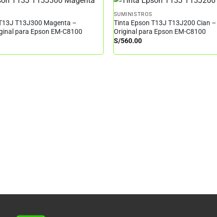
SUMINISTROS
 T13J T13J300 Magenta –
Tinta Epson T13J T13J200 Cian –
iginal para Epson EM-C8100
Original para Epson EM-C8100
S/
560.00