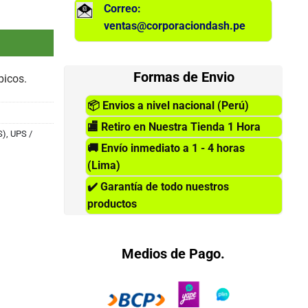
Correo:
0V, 8 tomacorrientes. cantidad
ventas@corporaciondash.pe
Formas de Envio
picos.
📦
Envios a nivel nacional (Perú)
🏬
Retiro en Nuestra Tienda 1 Hora
S)
,
UPS /
🚚
Envío inmediato a 1 - 4 horas
(Lima)
✔️
Garantía de todo nuestros
productos
Medios de Pago.