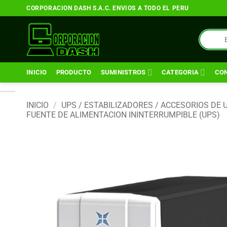
Saltar
CORPORACION DASH S.A.C. ENVIOS A TODO EL PERU
al
contenido
Búsqueda
de
productos
INICIO
PRODUCTO
SUMINISTROS
CATEGORIA
CO
INICIO
/
UPS / ESTABILIZADORES / ACCESORIOS DE 
FUENTE DE ALIMENTACION ININTERRUMPIBLE (UPS)