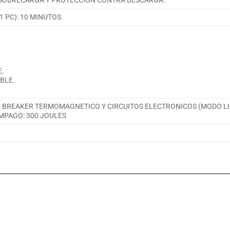
 SOBRECARGA Y PROTECCION CONTRA DESCARGA.
 PC): 10 MINUTOS.
E.
BLE.
: BREAKER TERMOMAGNETICO Y CIRCUITOS ELECTRONICOS (MODO LI
MPAGO: 300 JOULES