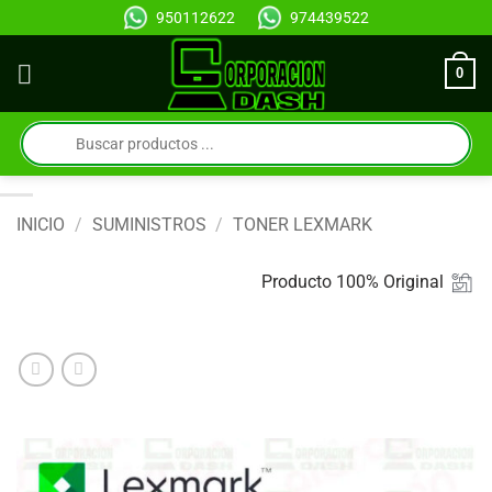
Saltar
950112622
974439522
al
contenido
0
Búsqueda
de
productos
INICIO
/
SUMINISTROS
/
TONER LEXMARK
Producto 100% Original