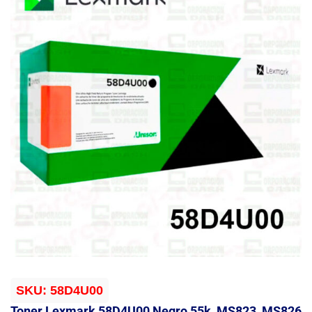
SKU:
58D4U00
Toner Lexmark 58D4U00 Negro 55k, MS823, MS826