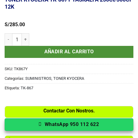
12K
S/
285.00
TONER KYOCERA TK-867Y TASKALFA 250CI/300CI 12K cantidad
AÑADIR AL CARRITO
SKU:
TK867Y
Categorías:
SUMINISTROS
,
TONER KYOCERA
Etiqueta:
TK-867
Contactar Con Nostros.
WhatsApp 950 112 622