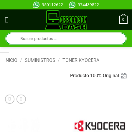
Saltar
950112622
974439522
al
contenido
0
Búsqueda
de
productos
INICIO
/
SUMINISTROS
/
TONER KYOCERA
Producto 100% Original