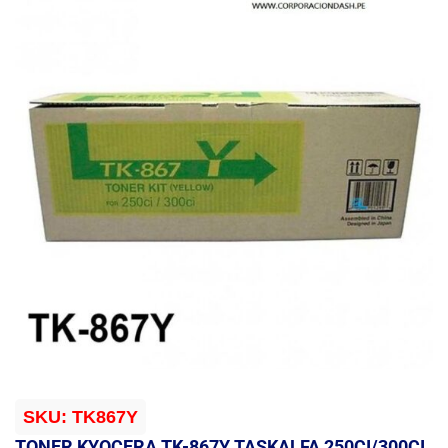
SKU:
TK867Y
TONER KYOCERA TK-867Y TASKALFA 250CI/300CI