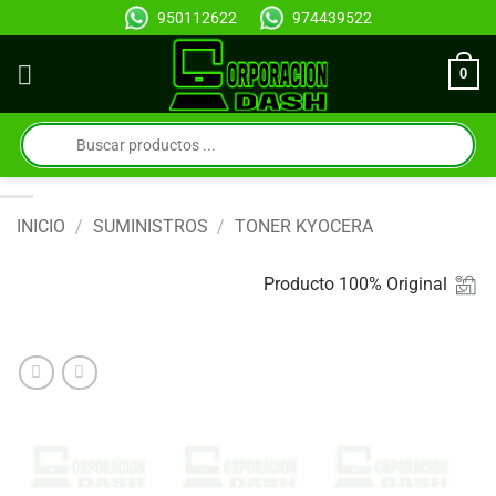
Saltar
950112622
974439522
al
contenido
0
Búsqueda
de
productos
INICIO
/
SUMINISTROS
/
TONER KYOCERA
Producto 100% Original