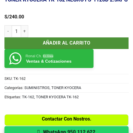
S/
240.00
TONER KYOCERA TK-162 NEGRO FS-1120D 2.5KPG cantidad
AÑADIR AL CARRITO
Ronal Ch.
En línea
Ventas & Cotizaciones
SKU:
TK-162
Categorías:
SUMINISTROS
,
TONER KYOCERA
Etiquetas:
TK-162
,
TONER KYOCERA TK-162
Contactar Con Nostros.
WhatsApp 950 112 622