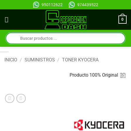
Saltar
950112622
974439522
al
contenido
0
Búsqueda
de
productos
INICIO
/
SUMINISTROS
/
TONER KYOCERA
Producto 100% Original