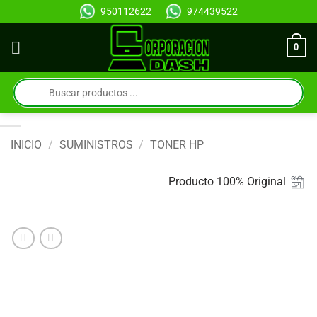
Saltar
950112622
974439522
al
contenido
0
Búsqueda
de
productos
INICIO
/
SUMINISTROS
/
TONER HP
Producto 100% Original