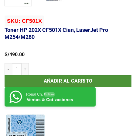
SKU:
CF501X
Toner HP 202X CF501X Cian, LaserJet Pro
M254/M280
S/
490.00
Toner HP 202X CF501X Cian, LaserJet Pro M254/M280 cantidad
AÑADIR AL CARRITO
Ronal Ch.
En línea
Ventas & Cotizaciones