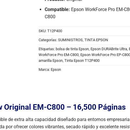
Compatible:
Epson WorkForce Pro EM-C80
C800
SKU:
T12P400
Categorías:
SUMINISTROS
,
TINTA EPSON
Etiquetas:
bolsa de tinta Epson
,
Epson DURABrite Ultra
,
WorkForce Pro EM-C800
,
Epson WorkForce Pro EP-C80
amarilla Epson
,
Tinta Epson T12P400
Marca:
Epson
 Original EM-C800 – 16,500 Páginas
le de extra alta capacidad diseñado para entornos empresariale
da por ofrecer colores vibrantes, secado rápido y excelente resis