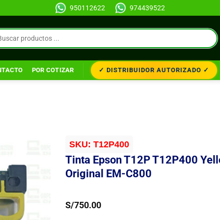
950112622
974439522
✓ DISTRIBUIDOR AUTORIZADO ✓
NTACTO
POR COTIZAR
SKU:
T12P400
Tinta Epson T12P T12P400 Yel
Original EM-C800
S/
750.00