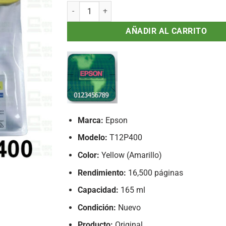
Tinta Epson T12P T12P400 Yellow Original EM-C
AÑADIR AL CARRITO
Marca:
Epson
Modelo:
T12P400
Color:
Yellow (Amarillo)
Rendimiento:
16,500 páginas
Capacidad:
165 ml
Condición:
Nuevo
Producto:
Original