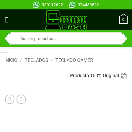
Saltar
950112622
974439522
al
contenido
0
Búsqueda
de
productos
INICIO
/
TECLADOS
/
TECLADO GAMER
Producto 100% Original