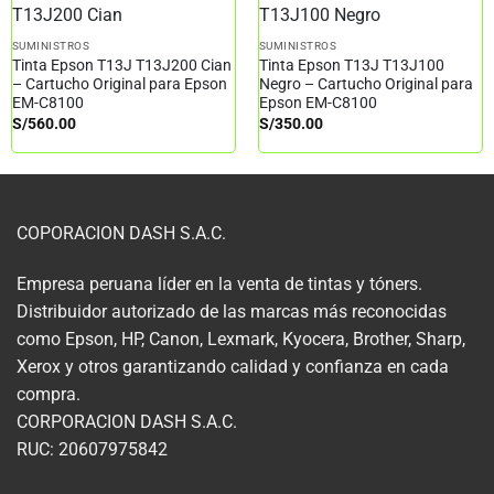
SUMINISTROS
SUMINISTROS
Tinta Epson T13J T13J200 Cian
Tinta Epson T13J T13J100
– Cartucho Original para Epson
Negro – Cartucho Original para
EM-C8100
Epson EM-C8100
S/
560.00
S/
350.00
COPORACION DASH S.A.C.
Empresa peruana líder en la venta de tintas y tóners.
Distribuidor autorizado de las marcas más reconocidas
como Epson, HP, Canon, Lexmark, Kyocera, Brother, Sharp,
Xerox y otros garantizando calidad y confianza en cada
compra.
CORPORACION DASH S.A.C.
RUC: 20607975842