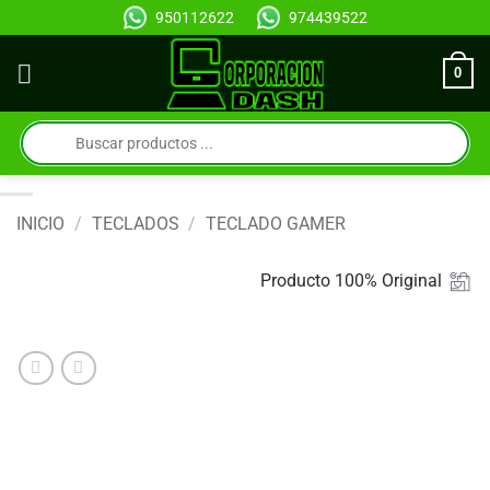
Saltar
950112622
974439522
al
contenido
0
Búsqueda
de
productos
INICIO
/
TECLADOS
/
TECLADO GAMER
Producto 100% Original