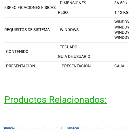
DIMENSIONES
36.50 x
ESPECIFICACIONES FISICAS
PESO
1.12 KG
WINDOW
WINDOW
REQUISITOS DE SISTEMA
WINDOWS
WINDOW
WINDOW
TECLADO
CONTENIDO
GUIA DE USUARIO
PRESENTACIÓN
PRESENTACIÓN
CAJA
Productos Relacionados: