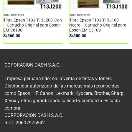
SUMINISTROS
SUMINISTROS
Tinta Epson T13J T13J200 Cian
Tinta Epson T13J T13J100
– Cartucho Original para Epson
Negro – Cartucho Original para
EM-C8100
Epson EM-C8100
S/
560.00
S/
350.00
COPORACION DASH S.A.C.
Empresa peruana líder en la venta de tintas y tóners.
Distribuidor autorizado de las marcas más reconocidas
como Epson, HP, Canon, Lexmark, Kyocera, Brother, Sharp,
Xerox y otros garantizando calidad y confianza en cada
compra.
CORPORACION DASH S.A.C.
RUC: 20607975842