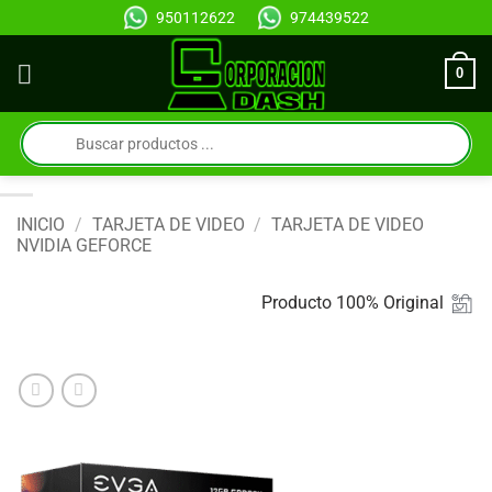
Saltar
950112622
974439522
al
contenido
0
Búsqueda
de
productos
INICIO
/
TARJETA DE VIDEO
/
TARJETA DE VIDEO
NVIDIA GEFORCE
Producto 100% Original