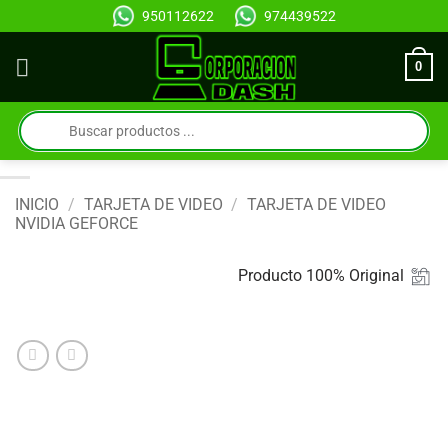
Saltar
950112622
974439522
al
contenido
0
Búsqueda
de
productos
INICIO
/
TARJETA DE VIDEO
/
TARJETA DE VIDEO
NVIDIA GEFORCE
Producto 100% Original