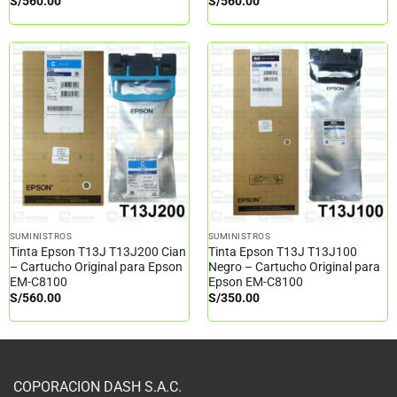
S/
560.00
S/
560.00
SUMINISTROS
SUMINISTROS
Tinta Epson T13J T13J200 Cian
Tinta Epson T13J T13J100
– Cartucho Original para Epson
Negro – Cartucho Original para
EM-C8100
Epson EM-C8100
S/
560.00
S/
350.00
COPORACION DASH S.A.C.