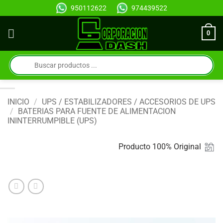
Saltar
950112622
974439522
al
contenido
0
Búsqueda
de
productos
INICIO
/
UPS / ESTABILIZADORES / ACCESORIOS DE UPS
/
BATERIAS PARA FUENTE DE ALIMENTACION
ININTERRUMPIBLE (UPS)
Producto 100% Original