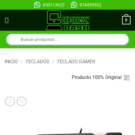
Saltar
950112622
974439522
al
contenido
0
Búsqueda
de
productos
INICIO
/
TECLADOS
/
TECLADO GAMER
Producto 100% Original