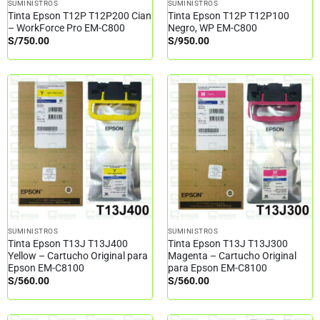
SUMINISTROS
SUMINISTROS
Tinta Epson T12P T12P200 Cian
Tinta Epson T12P T12P100
– WorkForce Pro EM-C800
Negro, WP EM-C800
S/
750.00
S/
950.00
SUMINISTROS
SUMINISTROS
Tinta Epson T13J T13J400
Tinta Epson T13J T13J300
Yellow – Cartucho Original para
Magenta – Cartucho Original
Epson EM-C8100
para Epson EM-C8100
S/
560.00
S/
560.00