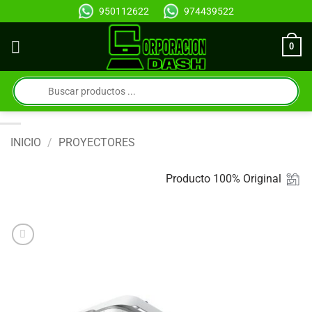
Saltar
950112622
974439522
al
contenido
0
Búsqueda
de
productos
INICIO
/
PROYECTORES
Producto 100% Original