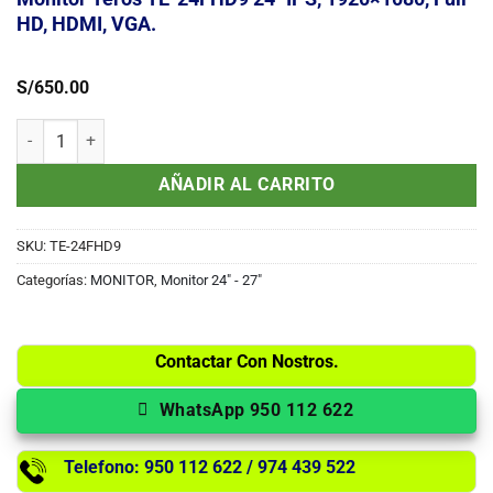
HD, HDMI, VGA.
S/
650.00
Monitor Teros TE-24FHD9 24" IPS, 1920x1080, Full HD, HDMI, VGA. c
AÑADIR AL CARRITO
SKU:
TE-24FHD9
Categorías:
MONITOR
,
Monitor 24" - 27"
Contactar Con Nostros.
WhatsApp 950 112 622
Telefono: 950 112 622 / 974 439 522