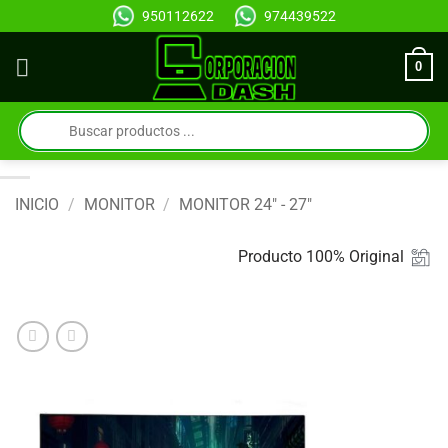
Saltar
950112622
974439522
al
contenido
0
Búsqueda
de
productos
INICIO
/
MONITOR
/
MONITOR 24" - 27"
Producto 100% Original