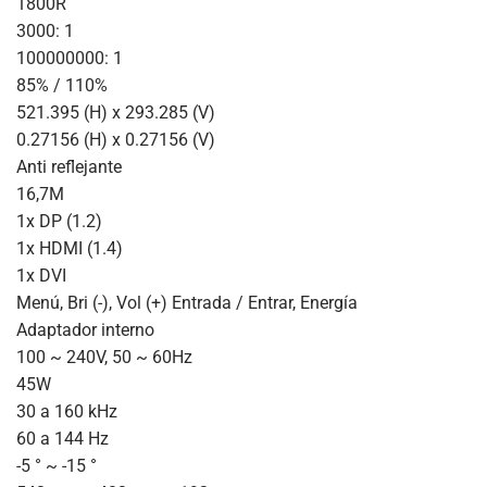
1800R
3000: 1
100000000: 1
85% / 110%
521.395 (H) x 293.285 (V)
0.27156 (H) x 0.27156 (V)
Anti reflejante
16,7M
1x DP (1.2)
1x HDMI (1.4)
1x DVI
Menú, Bri (-), Vol (+) Entrada / Entrar, Energía
Adaptador interno
100 ~ 240V, 50 ~ 60Hz
45W
30 a 160 kHz
60 a 144 Hz
-5 ° ~ -15 °