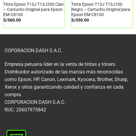
Tinta Epson T13J T13J200 Cian
Tinta Epson T13J T13J100
– Cartucho Original para Epson
Negro – Cartucho Original para
EM-C8100
Epson EM-C8100
S/
560.00
S/
350.00
COPORACION DASH S.A.C.
Empresa peruana líder en la venta de tintas y tóners.
Distribuidor autorizado de las marcas más reconocidas
como Epson, HP, Canon, Lexmark, Kyocera, Brother, Sharp,
Xerox y otros garantizando calidad y confianza en cada
compra.
CORPORACION DASH S.A.C.
RUC: 20607975842