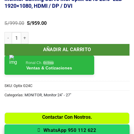
1920×1080, HDMI / DP / DVI
El
El
S/
999.00
S/
959.00
precio
precio
original
actual
Monitor Gaming Curvo MSI Optix G24C 23.6" LED 1920x1080, HDMI / 
era:
es:
S/999.00.
S/959.00.
AÑADIR AL CARRITO
Ronal Ch.
En línea
Ventas & Cotizaciones
SKU:
Optix G24C
Categorías:
MONITOR
,
Monitor 24" - 27"
Contactar Con Nostros.
WhatsApp 950 112 622