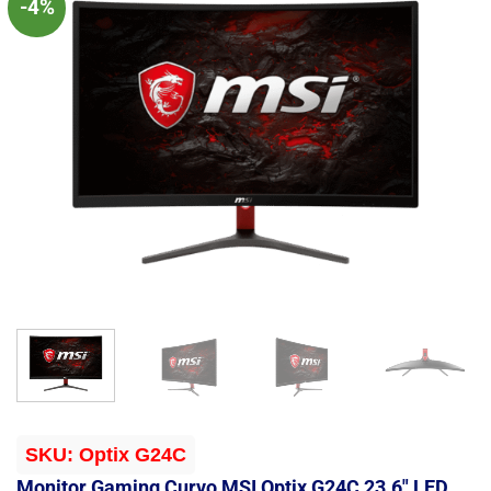
-4%
SKU:
Optix G24C
Monitor Gaming Curvo MSI Optix G24C 23.6″ LED