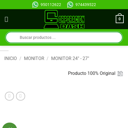
Saltar
950112622
974439522
al
contenido
0
Búsqueda
de
productos
INICIO
/
MONITOR
/
MONITOR 24" - 27"
Producto 100% Original