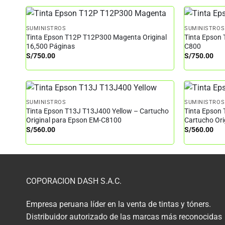
SUMINISTROS
SUMINISTROS
Tinta Epson T12P T12P300 Magenta Original
Tinta Epson 
16,500 Páginas
C800
S/
750.00
S/
750.00
SUMINISTROS
SUMINISTROS
Tinta Epson T13J T13J400 Yellow – Cartucho
Tinta Epson
Original para Epson EM-C8100
Cartucho Or
S/
560.00
S/
560.00
COPORACION DASH S.A.C.
Empresa peruana líder en la venta de tintas y tóners.
Distribuidor autorizado de las marcas más reconocidas