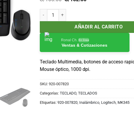
precio
precio
original
actual
Kit Teclado y Mouse inalámbrico Logitech MK345,
era:
es:
S/165.00.
S/152.00.
AÑADIR AL CARRITO
Ronal Ch.
En línea
Ventas & Cotizaciones
Teclado Multimedia, botones de acceso rapi
Mouse óptico, 1000 dpi.
SKU:
920-007820
Categorías:
TECLADO
,
TECLADOS
Etiquetas:
920-007820
,
Inalámbrico
,
Logitech
,
MK345