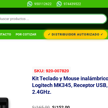
950112622
974439522
✓ DISTRIBUIDOR AUTORIZADO ✓
NTACTO
POR COTIZAR
SKU:
920-007820
Kit Teclado y Mouse inalámbric
Logitech MK345, Receptor USB,
2.4GHz.
El
El
S/
165.00
S/
152.00