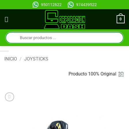
Saltar
950112622
974439522
al
contenido
0
Búsqueda
de
productos
INICIO
/
JOYSTICKS
Producto 100% Original