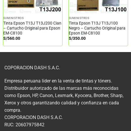
SUMINISTROS
SUMINISTROS
Tinta Epson T13J T13J200 Cian
Tinta Epson T13J T13J100
– Cartucho Original para Epson
Negro – Cartucho Original para
EM-C8100
Epson EM-C8100
S/
560.00
S/
350.00
COPORACION DASH S.A.C.
Empresa peruana líder en la venta de tintas y tóners.
Distribuidor autorizado de las marcas más reconocidas
como Epson, HP, Canon, Lexmark, Kyocera, Brother, Sharp,
Xerox y otros garantizando calidad y confianza en cada
compra.
CORPORACION DASH S.A.C.
RUC: 20607975842