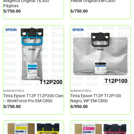
Magenta Original 16,500
Yellow Original EM-C800
Páginas
S/
750.00
S/
750.00
SUMINISTROS
SUMINISTROS
Tinta Epson T12P T12P200 Cian
Tinta Epson T12P T12P100
– WorkForce Pro EM-C800
Negro, WP EM-C800
S/
750.00
S/
950.00