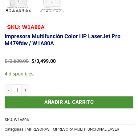
SKU:
W1A80A
Impresora Multifunción Color HP LaserJet Pro
M479fdw / W1A80A
El
El
S/
3,600.00
S/
3,499.00
precio
precio
original
actual
4 disponibles
era:
es:
S/3,600.00.
S/3,499.00.
Impresora Multifunción Color HP LaserJet Pro M479fdw / W1A80A c
AÑADIR AL CARRITO
SKU:
W1A80A
Categorías:
IMPRESORAS
,
IMPRESORA MULTIFUNCIONAL LASER