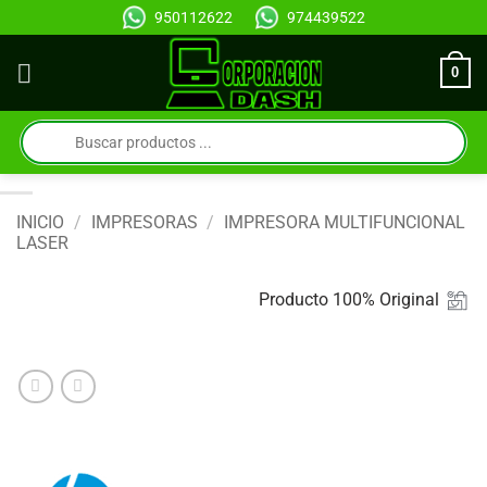
Saltar
950112622
974439522
al
contenido
0
Búsqueda
de
productos
INICIO
/
IMPRESORAS
/
IMPRESORA MULTIFUNCIONAL
LASER
Producto 100% Original