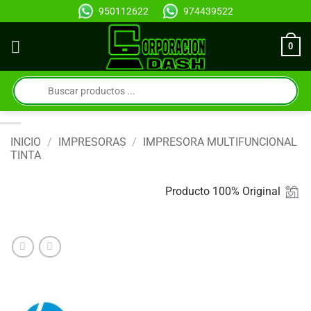
Saltar
950112622
974439522
al
contenido
0
Búsqueda
de
productos
INICIO
/
IMPRESORAS
/
IMPRESORA MULTIFUNCIONAL
TINTA
Producto 100% Original