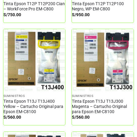
Tinta Epson T12P T12P200 Cian
Tinta Epson T12P T12P100
– WorkForce Pro EM-C800
Negro, WP EM-C800
S/
750.00
S/
950.00
SUMINISTROS
SUMINISTROS
Tinta Epson T13J T13J400
Tinta Epson T13J T13J300
Yellow – Cartucho Original para
Magenta – Cartucho Original
Epson EM-C8100
para Epson EM-C8100
S/
560.00
S/
560.00