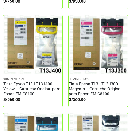
S/
750.00
S/
950.00
SUMINISTROS
SUMINISTROS
Tinta Epson T13J T13J400
Tinta Epson T13J T13J300
Yellow – Cartucho Original para
Magenta – Cartucho Original
Epson EM-C8100
para Epson EM-C8100
S/
560.00
S/
560.00