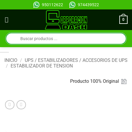
Saltar
950112622
974439522
al
contenido
0
Búsqueda
de
productos
INICIO
/
UPS / ESTABILIZADORES / ACCESORIOS DE UPS
/
ESTABILIZADOR DE TENSION
Producto 100% Original